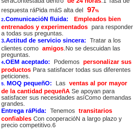
seráContestada dentro
de 24 horas
.1 Tasa de
97
respuesta ráPida máS alta del
%
.ComunicacióN fluida:
Empleados bien
2
entrenados y experimentados
para responder
a todas sus preguntas.
.Actitud de servicio sincera:
Tratar a los
3
clientes como
amigos
.No se descuidan las
preguntas.
.OEM aceptado:
Podemos
personalizar sus
4
productos
Para satisfacer todas sus diferentes
peticiones.
MOQ pequeñO:
Las
ventas al por mayor
5.
de la cantidad pequeñA
Se apoyan para
satisfacer sus necesidades asíComo demandas
grandes.
Entrega ráPida:
Tenemos
transitarios
confiables
Con cooperacióN a largo plazo y
precio competitivo.6