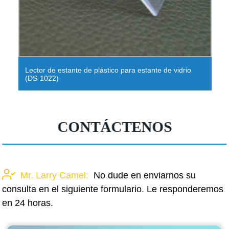
Estan
Lector de estante de plástico para estante de vidrio
boca
(DS-1022)
clav
CONTÁCTENOS
Mr. Larry Camel:
No dude en enviarnos su
consulta en el siguiente formulario. Le responderemos
en 24 horas.