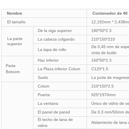
Nombre
Contenedor de 40 p
El tamaño
12,192mm * 2,438m
De la viga superior
180*50*2.3.
La parte
La cabeza colgando
210*150*210
superior
De 0,45 mm de espes
La tapa de rollo
cinta de butilo
Haz inferior
160*50*2.3.
Parte
La Plaza inferior Colum
C120*1.5
Botoom
Suelo
La junta de magnesi
Colum
210*150*2.5
Puerta
925*1970mm
La ventana
Único de vidrio de s
El panel de pared
De 0,3 mm/50mm de 
El techo de lana de
Aislamiento de lana
vidrio