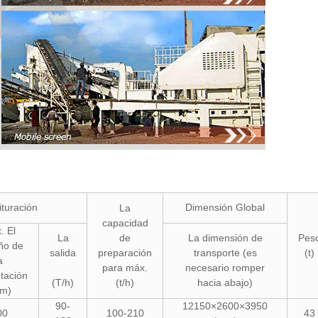
ituración
Dimensión Global
La
capacidad
. El
La
de
La dimensión de
Pes
ño de
salida
preparación
transporte (es
(t)
a
para máx.
necesario romper
tación
(T/h)
(t/h)
hacia abajo)
m)
90-
12150×2600×3950
00
100-210
43