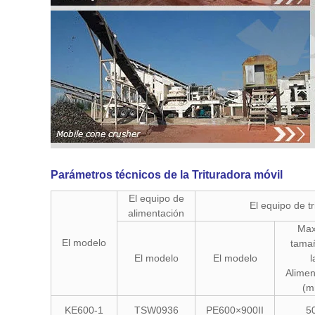
Parámetros técnicos de la Trituradora móvil
El equipo de
El equipo de tr
alimentación
Max
El modelo
tama
El modelo
El modelo
l
Alimen
(m
KE600-1
TSW0936
PE600×900II
5