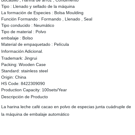
Bocadillo , Harina de arroz , Condimento
Tipo :
Llenado y sellado de la máquina
La formación de Especies :
Bolsa Moulding
Función Formando :
Formando , Llenado , Seal
Tipo conducido :
Neumático
Tipo de material :
Polvo
embalaje :
Bolso
Material de empaquetado :
Película
Información Adicional.
Trademark:
Jingrui
Packing:
Wooden Case
Standard:
stainless steel
Origin:
China
HS Code:
8422309090
Production Capacity:
100sets/Year
Descripción de Producto
La harina leche café cacao en polvo de especias junta cuádruple de
la máquina de embalaje automático