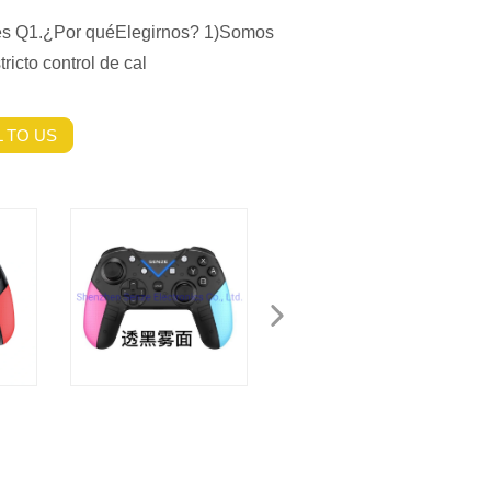
tes Q1.¿Por quéElegirnos? 1)Somos
tricto control de cal
 TO US