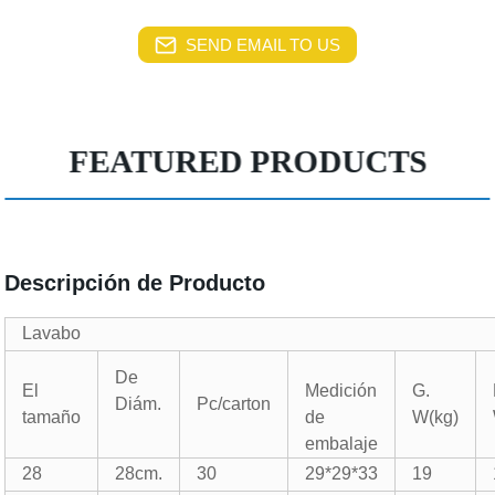
SEND EMAIL TO US
FEATURED PRODUCTS
Descripción de Producto
Lavabo
De
El
Medición
G.
Diám.
Pc/carton
tamaño
de
W(kg)
embalaje
28
28cm.
30
29*29*33
19