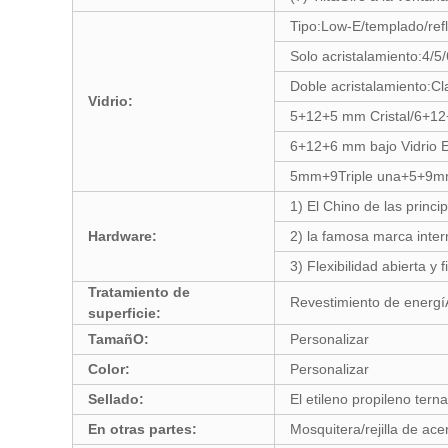
Tipo:Low-E/templado/ref
Solo acristalamiento:4/5
Doble acristalamiento:C
Vidrio:
5+12+5 mm Cristal/6+12
6+12+6 mm bajo Vidri
5mm+9Triple una+5+
1) El Chino de las princ
Hardware:
2) la famosa marca inte
3) Flexibilidad abierta 
Tratamiento de
Revestimiento de energí
superficie:
TamañO:
Personalizar
Color:
Personalizar
Sellado:
El etileno propileno ter
En otras partes:
Mosquitera/rejilla de ac