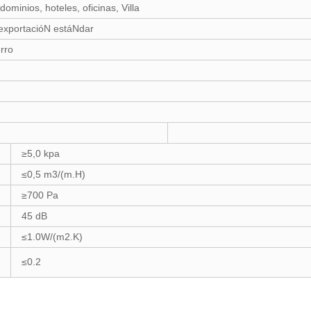
dominios, hoteles, oficinas, Villa
 exportacióN estáNdar
erro
≥5,0 kpa
≤0,5 m3/(m.H)
≥700 Pa
45 dB
≤1.0W/(m2.K)
≤0.2