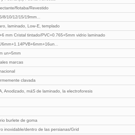
lectante/flotaba/Revestido
/6/8/10/12/15/19mm...
laro, laminado, Low-E, templado
+6 mm Cristal tintado/PVC+0.765+5mm vidrio laminado
o E/6mm+1.14PVB+6mm+16un...
9mm un+5mm
ipales marcas
rnacional
y firmemente clavada
A, Anodizado, máS de laminado, la electroforesis
nario burlete de goma
ero inoxidable/dentro de las persianas/Grid