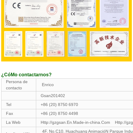
¿CóMo contactarnos?
Persona de
Enrico
contacto
Gsan201402
Tel
+86 (20) 8750 6970
Fax
+86 (20) 8750 4498
La Web
Http://gzgsan.En.Made-in-china.Com Http://gz
4F, No.C10, Huachuang AnimacióN Parque Indust