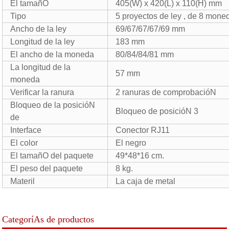
El tamañO
405(W) x 420(L) x 110(H) mm
Tipo
5 proyectos de ley , de 8 mone
Ancho de la ley
69/67/67/67/69 mm
Longitud de la ley
183 mm
El ancho de la moneda
80/84/84/81 mm
La longitud de la
57 mm
moneda
Verificar la ranura
2 ranuras de comprobacióN
Bloqueo de la posicióN
Bloqueo de posicióN 3
de
Interface
Conector RJ11
El color
El negro
El tamañO del paquete
49*48*16 cm.
El peso del paquete
8 kg.
Materil
La caja de metal
CategoríAs de productos