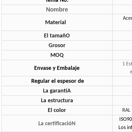
Tema No.
Nombre
Acer
Material
El tamañO
Grosor
MOQ
1 Es
Envase y Embalaje
Regular el espesor de
La garantíA
La estructura
El color
RAL 
ISO90
La certificacióN
Los in