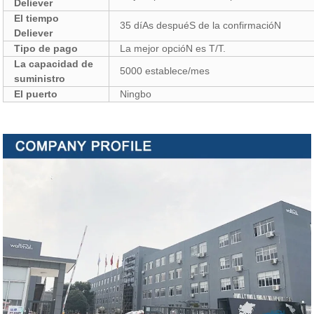
Deliever
El tiempo
35 díAs despuéS de la confirmacióN
Deliever
Tipo de pago
La mejor opcióN es T/T.
La capacidad de
5000 establece/mes
suministro
El puerto
Ningbo