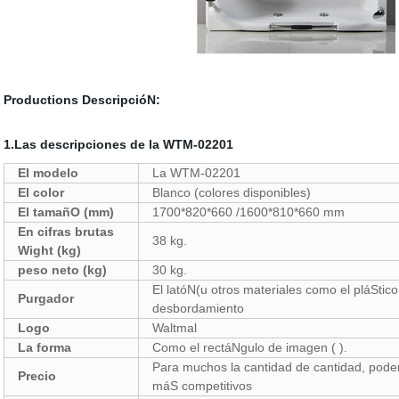
Productions DescripcióN:
1.Las descripciones de la WTM-02201
El modelo
La WTM-02201
El color
Blanco (colores disponibles)
El tamañO (mm)
1700*820*660 /1600*810*660 mm
En cifras brutas
38 kg.
Wight (kg)
peso neto (kg)
30 kg.
El latóN(u otros materiales como el pláStic
Purgador
desbordamiento
Logo
Waltmal
La forma
Como el rectáNgulo de imagen ( ).
Para muchos la cantidad de cantidad, pode
Precio
máS competitivos