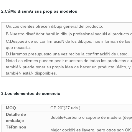
2.CóMo diseñAr sus propios modelos
Un.Los clientes ofrecen dibujo general del producto.
B.Nuestro diseñAdor haráUn dibujo profesional segúN el producto 
C.DespuéS de su confirmacióN de los dibujos, nos informan de los m
que necesita.
D.Haremos presupuesto una vez recibe la confirmacióN de usted.
Nota:Los clientes pueden pedir muestras de todos los productos 
tambiéN puede tener su propia idea de hacer un producto úNico, y 
tambiéN estáN disponibles.
3.Los elementos de comercio
MOQ
GP 20"(27 uds.)
Detalle de
Bubble+carbono o soporte de madera (depe
embalaje
TéRminos
Mejor opcióN es llavero, pero otros son OK