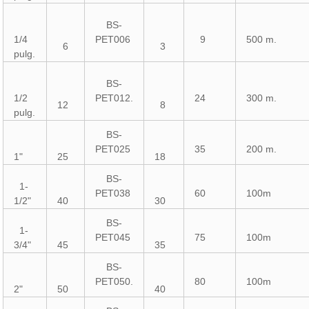
BS-
1/4
PET006
9
500 m.
6
3
pulg.
BS-
1/2
PET012.
24
300 m.
12
8
pulg.
BS-
PET025
35
200 m.
1"
25
18
BS-
1-
PET038
60
100m
1/2"
40
30
BS-
1-
PET045
75
100m
3/4"
45
35
BS-
PET050.
80
100m
2"
50
40