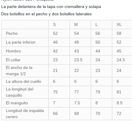
La parte delantera de la tapa con cremallera y solapa
Dos bolsillos en el pecho y dos bolsillos laterales
S
M
L
XL
Pecho
52
54
56
58
La parte inferior
46
48
50
52
Hombro
42
43
44
45
El collar
23
23.5
24
24.5
El ancho de la
21
22
23
24
manga 1/2
La altura del cuello
6
6
6
6
La longitud del
75
77
79
81
casquillo
El manguito
7
7.5
8
8.5
Longitud de espalda
66
68
70
72
centro