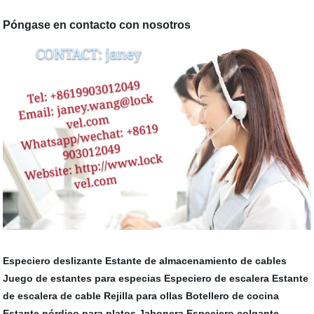
Póngase en contacto con nosotros
Especiero deslizante
Estante de almacenamiento de cables
Juego de estantes para especias
Especiero de escalera
Estante
de escalera de cable
Rejilla para ollas
Botellero de cocina
Estante nórdico para platos
Jabonera
Especiero colgante