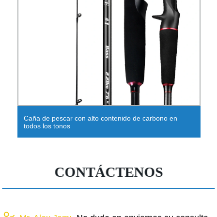
Caña de pescar con alto contenido de carbono en
todos los tonos
CONTÁCTENOS