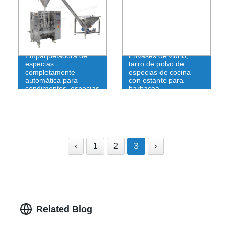
Empaquetadora de
Envases de vidrio,
especias
tarro de polvo de
completamente
especias de cocina
automática para
con estante para
condimentos, especias
barbacoa
‹
1
2
3
›
Related Blog