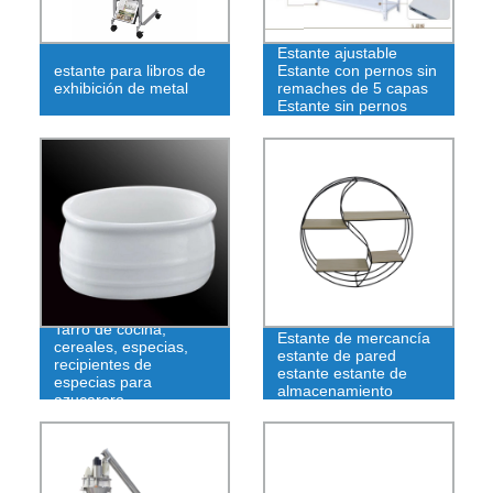
Estante ajustable
estante para libros de
Estante con pernos sin
exhibición de metal
remaches de 5 capas
Estante sin pernos
Tarro de cocina,
Estante de mercancía
cereales, especias,
estante de pared
recipientes de
estante estante de
especias para
almacenamiento
azucarero