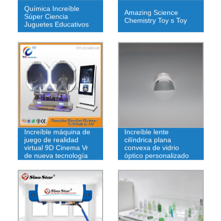
Química Increíble
Amazing Science
Súper Ciencia
Chemistry Toy s Toy
Juguetes Educativos
Increíble máquina de
Increíble lente
juego de realidad
cilíndrica plana
virtual 9D Cinema Vr
convexa de vidrio
de nueva tecnología
óptico personalizado