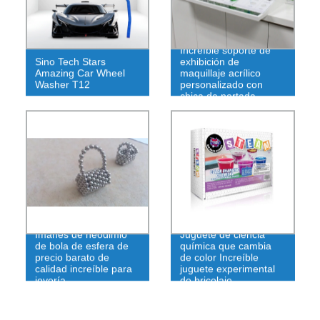
Increíble soporte de
Sino Tech Stars
exhibición de
Amazing Car Wheel
maquillaje acrílico
Washer T12
personalizado con
chica de portada
Imanes de neodimio
Juguete de ciencia
de bola de esfera de
química que cambia
precio barato de
de color Increíble
calidad increíble para
juguete experimental
joyería
de bricolaje