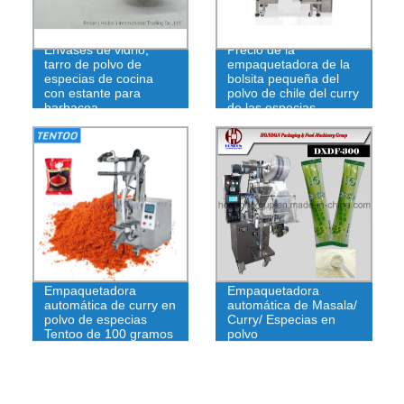
Envases de vidrio,
Precio de la
tarro de polvo de
empaquetadora de la
especias de cocina
bolsita pequeña del
con estante para
polvo de chile del curry
barbacoa
de las especias
Empaquetadora
Empaquetadora
automática de curry en
automática de Masala/
polvo de especias
Curry/ Especias en
Tentoo de 100 gramos
polvo