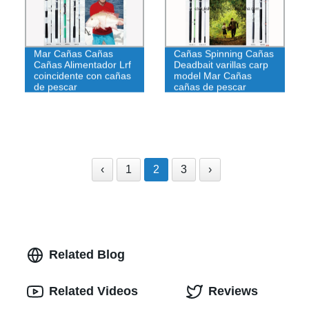
Mar Cañas Cañas
Cañas Spinning Cañas
Cañas Alimentador Lrf
Deadbait varillas carp
coincidente con cañas
model Mar Cañas
de pescar
cañas de pescar
‹
1
2
3
›
Related Blog
Related Videos
Reviews