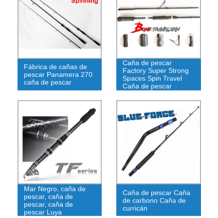
Caña de pescar
Fábrica de cañas de
Factory Super Strong
pescar Panamera 270
Spaces Spin Travel
caña de pescar
Caña de pescar
Mar Negro, caña de
Caña de pescar Caña
pescar, caña de
de carbono Caña de
pescar, caña de
curricán
pescar Luya